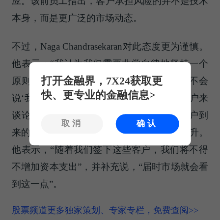
应。该前员工指出，客户承担风险的并不是技术
本身，而是更广泛的市场动态。
不过，Naga Chandrasekaran对此态度更为谨慎。
他表示：“我认为我们需要非常自律地坚持一个
打开金融界，7X24获取更
原则，我们不会谈论客户。成功的代工厂不会
快、更专业的金融信息>
说‘我们已经签下这些客户’。我们希望由客户来
谈论我们的产品。”他指出，一个明显的客户到
取消
确认
来的信号将是英特尔代工业务支出的显著上升。
他表示，“随着我们签下这些客户，我们将不得
不增加资本支出”，并补充说，“届时市场就会看
到这一点”。
股票频道更多独家策划、专家专栏，免费查阅>>