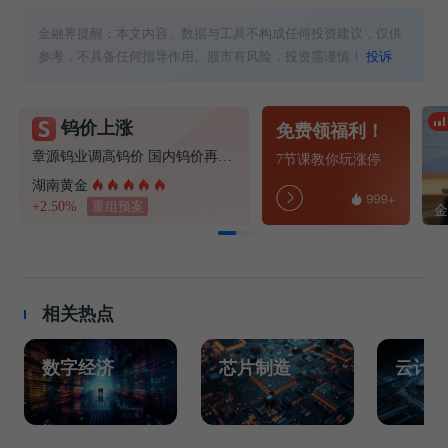
金融界提醒：本文内容、数据与工具不构成任何投资建议，仅供
参考，不具备任何指导作用。股市有风险，投资需谨慎！
投诉
钨价上涨
免费领福利！
章源钨业调高钨价 国内钨价再现涨价迹象
7节课教你玩涨停
湖南黄金
+2.50%
重组预案
相关热点
数字经济
芯片制造
云计