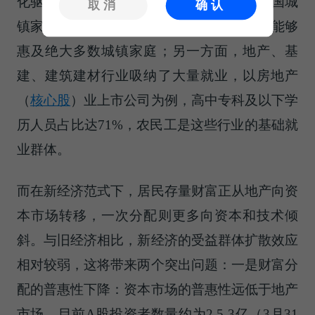
化驱动的，具有高度的普惠性：一方面，中国城
取消
确认
镇家庭住房拥有率高达96%左右，地产增值能够
惠及绝大多数城镇家庭；另一方面，地产、基
建、建筑建材行业吸纳了大量就业，以
房地产
（
核心股
）
业上市公司为例，高中专科及以下学
历人员占比达71%，农民工是这些行业的基础就
业群体。
而在新经济范式下，居民存量财富正从地产向资
本市场转移，一次分配则更多向资本和技术倾
斜。与旧经济相比，新经济的受益群体扩散效应
相对较弱，这将带来两个突出问题：一是财富分
配的普惠性下降：资本市场的普惠性远低于地产
市场。目前A股投资者数量约为2.5-3亿（3月31