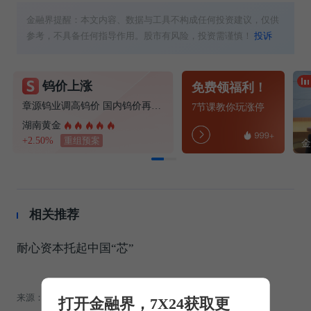
金融界提醒：本文内容、数据与工具不构成任何投资建议，仅供
参考，不具备任何指导作用。股市有风险，投资需谨慎！
投诉
钨价上涨
免费领福利！
章源钨业调高钨价 国内钨价再现涨价迹象
7节课教你玩涨停
湖南黄金
+2.50%
重组预案
相关推荐
耐心资本托起中国“芯”
来源：中国银行保险报
13.24W
打开金融界，7X24获取更