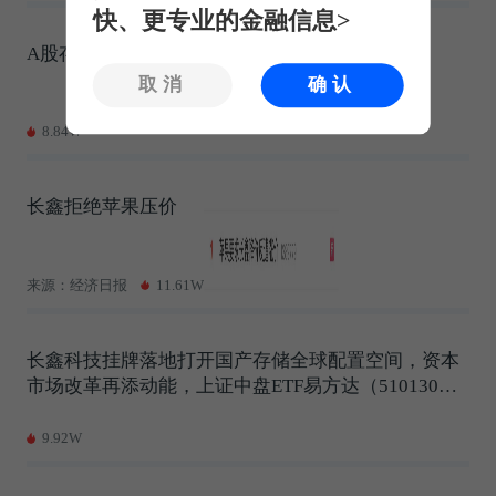
快、更专业的金融信息>
A股存储股集体上涨，长鑫科技逆势下跌近6%
取消
确认
8.84W
长鑫拒绝苹果压价
来源：经济日报
11.61W
长鑫科技挂牌落地打开国产存储全球配置空间，资本
市场改革再添动能，上证中盘ETF易方达（510130）
关注度提升
9.92W