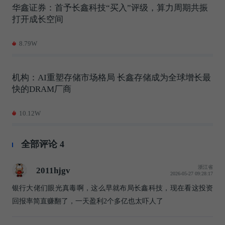
华鑫证券：首予长鑫科技“买入”评级，算力周期共振
打开成长空间
8.79W
机构：AI重塑存储市场格局 长鑫存储成为全球增长最
快的DRAM厂商
10.12W
全部评论
4
浙江省
2011hjgv
2026-05-27 09:28:17
银行大佬们眼光真毒啊，这么早就布局长鑫科技，现在看这投资
回报率简直赚翻了，一天盈利2个多亿也太吓人了