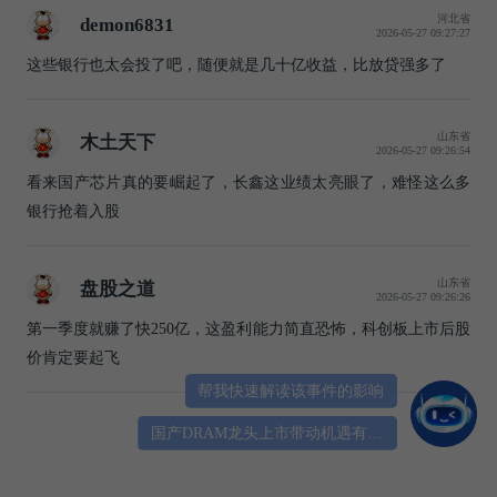
河北省
demon6831
2026-05-27 09:27:27
这些银行也太会投了吧，随便就是几十亿收益，比放贷强多了
山东省
木土天下
2026-05-27 09:26:54
看来国产芯片真的要崛起了，长鑫这业绩太亮眼了，难怪这么多
银行抢着入股
山东省
盘股之道
2026-05-27 09:26:26
第一季度就赚了快250亿，这盈利能力简直恐怖，科创板上市后股
价肯定要起飞
帮我快速解读该事件的影响
国产DRAM龙头上市带动机遇有哪些？