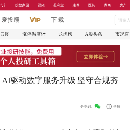
汽车
投教家园
视频
盈利宝
康养
医药
券商
房产
爱投顾
下 载
盘云图
涨停温度计
龙虎榜
A股头条
市况直
告：AI驱动数字服务升级 坚守合规夯
分享到:
举报