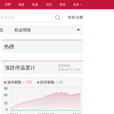
消费
港股
私募
信托
期货
更多
登录/注册
击
机会情报
热榜
更新时间:
涨跌停温度计
2026-08-07 15:00
涨停家数：
75
只
跌停家数：
4
只