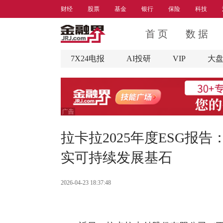
财经
股票
基金
银行
保险
科技
首 页
数 据
7X24电报
AI投研
VIP
大
拉卡拉2025年度ESG报
实可持续发展基石
2026-04-23 18:37:48