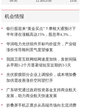
机会情报
银行股迎来“黄金买点”？摩根大通预计下
半年潜在涨幅高达15%，股息率4.3%
成“香饽饽”
华润电力光伏组件开标均价提升，产业链
涨价传导顺利景气度望修复
我国卫星互联网组网速度加快，发射间隔
从早期1-2个月显著缩短至近期的3-5天
光伏胶膜部分企业上调报价，成本增加叠
加供需改善涨价空间望打开
广东研究通过政府投资基金支持商业航天
发展，助力商业航天快速发展
折叠屏手机正逐步从高端市场向主流消费