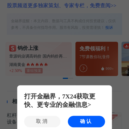
股票频道更多独家策划、专家专栏，免费查阅>>
金融界提醒：本文内容、数据与工具不构成任何投资建议，仅供
参考，不具备任何指导作用。股市有风险，投资需谨慎！
投诉
钨价上涨
免费领福利！
章源钨业调高钨价 国内钨价再现涨价迹象
7节课教你玩涨停
湖南黄金
+2.50%
重组预案
打开金融界，7X24获取更
相关推荐
快、更专业的金融信息>
杠杆资金大调仓！融资客净买入通信
取消
确认
设备、半导体，净卖出软件开发、IT
服务Ⅱ