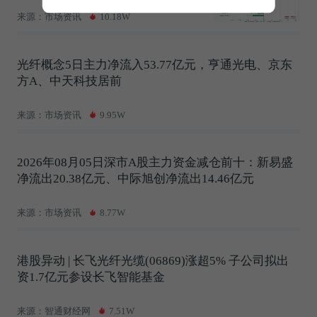
来源：市场资讯
10.18W
光纤概念5日主力净流入53.77亿元，亨通光电、京东
方A、中天科技居前
来源：市场资讯
9.95W
2026年08月05日深市A股主力资金减仓前十：新易盛
净流出20.38亿元、中际旭创净流出14.46亿元
来源：市场资讯
8.77W
港股异动 | 长飞光纤光缆(06869)涨超5% 子公司拟出
资1.7亿元参设长飞智能基金
来源：智通财经网
7.51W