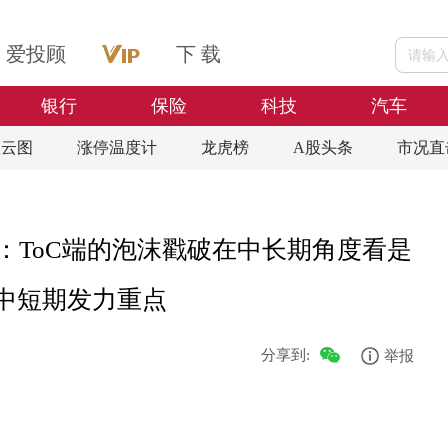
爱投顾
下 载
银行
保险
科技
汽车
盘云图
涨停温度计
龙虎榜
A股头条
市况直
券：ToC端的泡沫戳破在中长期角度看是
业中短期发力重点
分享到:
举报