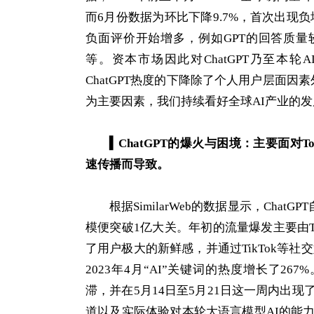
而6月份数据为环比下降9.7%，首次出现负增
负面评价开始增多，例如GPT的回答质量较
等。资本市场因此对ChatGPT乃至本
ChatGPT热度的下降除了个人用户层面因素
为主要因素，我们持续看好全球AI产业的
▍
ChatGPT的爆火与困境：主要面
速传播而导致。
根据SimilarWeb的数据显示，Cha
模便突破1亿大关。年初的流量爆发主要由To
了用户极大的新鲜感，并通过TikTok等社交
2023年4月“AI”关键词的热度增长了26
滞，并在5月14日至5月21日这一周内出
道以及实际体验对本轮大语言模型AI的能