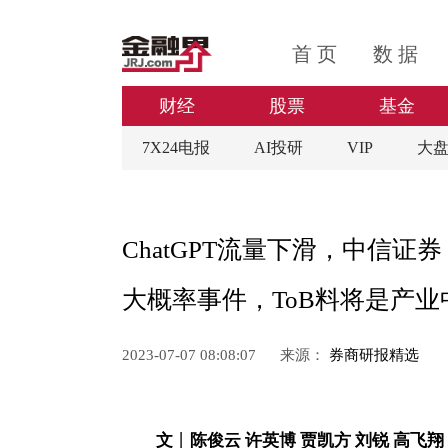
首 页
数 据
财经
股票
基金
7X24电报
AI投研
VIP
大
ChatGPT流量下滑，中信证
大概率事件，ToB料将是产
2023-07-07 08:08:07
来源：
券商研报精选
文
丨
陈俊云 许英博 贾凯方 刘锐 高飞翔