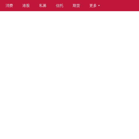
消费
港股
私募
信托
期货
更多