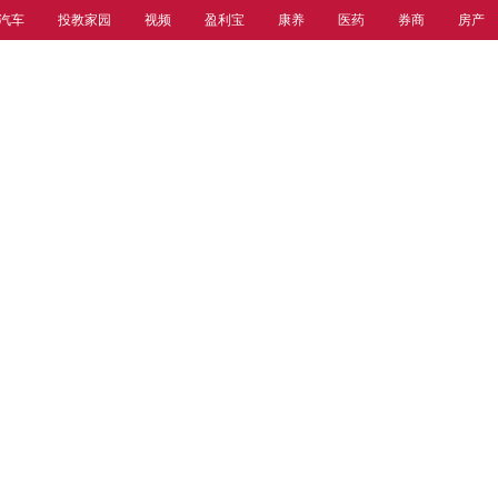
汽车
投教家园
视频
盈利宝
康养
医药
券商
房产