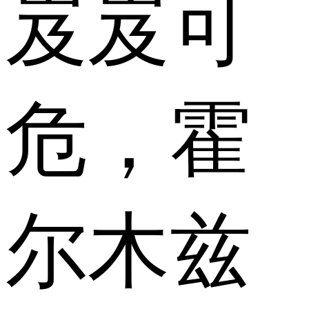
岌岌可
危，霍
尔木兹