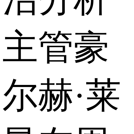
主管豪
尔赫·莱