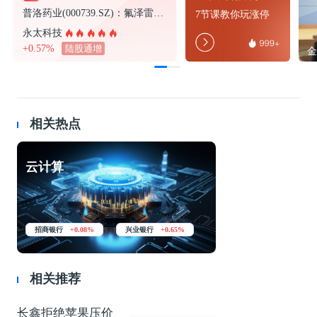
普洛药业(000739.SZ)：氟泽雷塞获得化学原料药上市申请批准通知书
7节课教你玩涨停
永太科技
+0.57%
陆股通增
打开金融界，7X24获取更
快、更专业的金融信息>
相关热点
取消
确认
云计算
招商银行
+0.08%
兴业银行
+0.65%
相关推荐
长鑫拒绝苹果压价