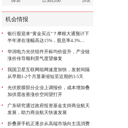
机会情报
银行股迎来“黄金买点”？摩根大通预计下
半年潜在涨幅高达15%，股息率4.3%
成“香饽饽”
华润电力光伏组件开标均价提升，产业链
涨价传导顺利景气度望修复
我国卫星互联网组网速度加快，发射间隔
从早期1-2个月显著缩短至近期的3-5天
光伏胶膜部分企业上调报价，成本增加叠
加供需改善涨价空间望打开
广东研究通过政府投资基金支持商业航天
发展，助力商业航天快速发展
折叠屏手机正逐步从高端市场向主流消费