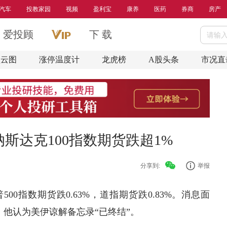
汽车
投教家园
视频
盈利宝
康养
医药
券商
房产
爱投顾
下 载
盘云图
涨停温度计
龙虎榜
A股头条
市况直
斯达克100指数期货跌超1%
分享到:
举报
500指数期货跌0.63%，道指期货跌0.83%。消息面
，他认为美伊谅解备忘录“已终结”。