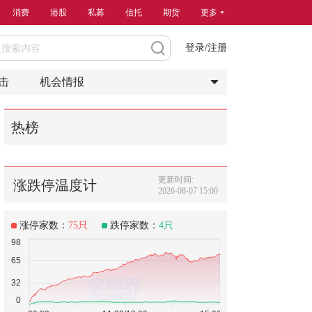
消费
港股
私募
信托
期货
更多
登录/注册
击
机会情报
热榜
更新时间:
涨跌停温度计
2026-08-07 15:00
涨停家数：
75
只
跌停家数：
4
只