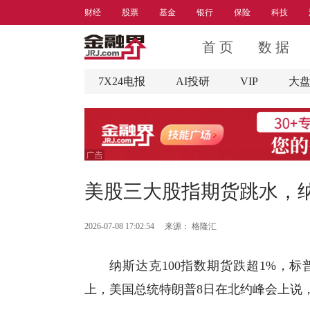
财经
股票
基金
银行
保险
科技
首 页
数 据
7X24电报
AI投研
VIP
大
美股三大股指期货跳水，纳
2026-07-08 17:02:54
来源：
格隆汇
纳斯达克100指数期货跌超1%，标普
上，美国总统特朗普8日在北约峰会上说