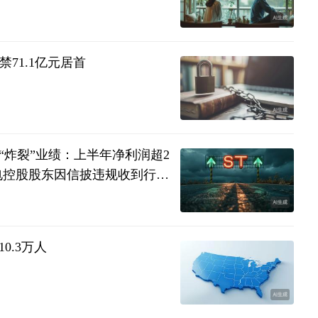
禁71.1亿元居首
炸裂”业绩：上半年净利润超2
光电控股股东因信披违规收到行政
0.3万人