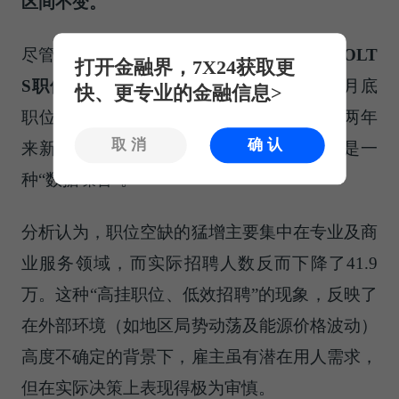
区间不变。
尽管5月ADP数据亮眼，
但此前公布的4月JOLT
打开金融界，7X24获取更
S职位空缺报告却揭示了硬币的另一面。
4月底
快、更专业的金融信息>
职位空缺数意外飙升至761.8万个，创下近两年
取消
确认
来新高，但这可能并非市场过热，而更像是一
种“数据噪音”。
分析认为，职位空缺的猛增主要集中在专业及商
业服务领域，而实际招聘人数反而下降了41.9
万。这种“高挂职位、低效招聘”的现象，反映了
在外部环境（如地区局势动荡及能源价格波动）
高度不确定的背景下，雇主虽有潜在用人需求，
但在实际决策上表现得极为审慎。