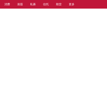
消费
港股
私募
信托
期货
更多