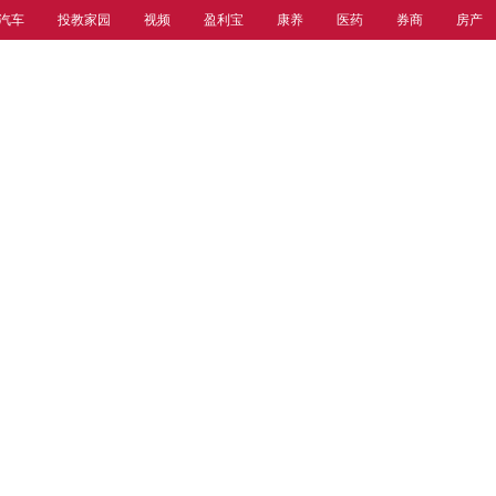
汽车
投教家园
视频
盈利宝
康养
医药
券商
房产