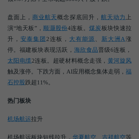
盘面上，
商业航天
概念探底回升，
航天动力
上
演“地天板”，
顺灏股份
4连板。
煤炭
板块快速拉
升，
安泰集团
2连板，
大有能源
、
新大洲A
涨
停。福建板块表现活跃，
海欣食品
晋级6连板，
太阳电缆
2连板。超硬材料概念走强，
黄河旋风
触及涨停。下跌方面，AI应用概念集体走弱，
福
石控股
跌超11%。
热门板块
机场
航运
拉升
机场航运板块短线拉升，
华夏航空
、
吉祥航空
等