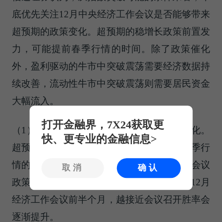
底优先关注12月中央经济工作会议是否能够带来
超预期的政策变化。超预期的稳增长政策前置发
力，可能提前春季行情的时间。除了政策催化
外，盈利驱动的牛市中突破震荡需要经济数据持
续改善，流动性牛市中突破震荡则需要居民资金
大幅流入。
打开金融界，7X24获取更
（1）指数突破可能的条件一：增量政策催化。
快、更专业的金融信息>
超预期的稳增长政策前置发力，可能提前春季行
情的时间。建议重点关注12月中央经济工作会议
取消
确认
政策定调。另一方面，从季节性因素来看，12月
经济工作会议前半个月，越接近会议召开胜率会
逐渐提升。