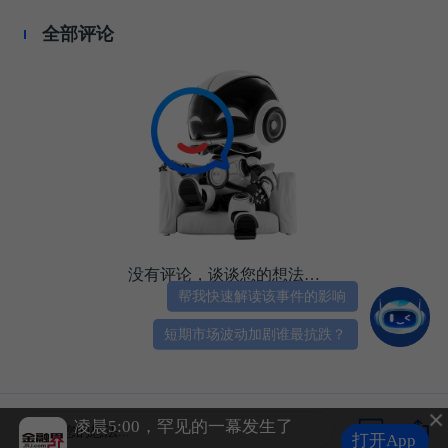
全部评论
没有评论，谈谈您的想法…
帮我快速解读该事件的影响
短期市场波动加剧谁最抗跌？
A股头条：北京房地产新政来了！非京籍社保个税年限下调为一年；美国7月非农就业人数意外减少2.3万人 远不及市场预期
凌晨5:00，罕见的一幕发生了
谈谈您的想法...
打开App