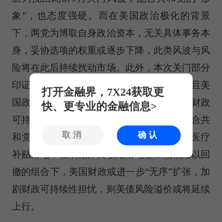
象”，也态度强硬。而在美国政治极化的背景
下，两党为博取自身政治资本，无关具体事务本
身，妥协选项的权重或逐步下降，此类风波与风
险将在此后持续扰动市场。此外，本次关门部分
印证了“大而美”法案中减支落地难度较大，且美
打开金融界，7X24获取更
国政治极化将政府关门“武器化”，长期美国财政
快、更专业的金融信息>
可持续性担忧加剧。本次民主党已通过不配合共
取消
确认
和党CR的方式来阻挠“大而美”法案中削减医疗
补贴落地，在削减开支较难落地叠加减税难以回
撤的组合下，美国财政或进一步“无序”扩张，加
剧财政可持续性担忧，则美债风险溢价或将延续
上行。