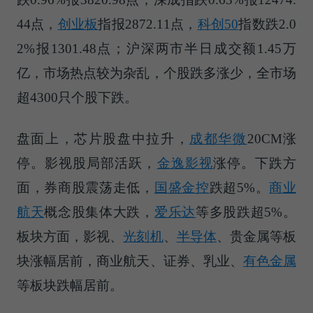
44点，
创业板
指报2872.11点，
科创50
指数跌2.0
2%报1301.48点；沪深两市半日成交额1.45万
亿，市场热点较为杂乱，个股跌多涨少，全市场
超4300只个股下跌。
盘面上，芯片股盘中拉升，
成都华微
20CM涨
停。影视股局部活跃，
金逸影视
涨停。下跌方
面，券商股震荡走低，
国盛金控
跌超5%。
商业
航天
概念股集体大跌，
爱乐达
等多股跌超5%。
板块方面，影视、
光刻机
、
半导体
、贵金属等板
块涨幅居前，商业航天、证券、乳业、
有色金属
等板块跌幅居前。