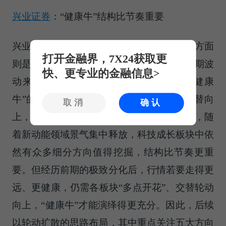
兴业证券
：“健康牛”结构比节奏重要
兴业证券认为，市场波动率放大的背后，一方面
打开金融界，7X24获取更
则是经历此前连续上涨后，市场需要通过短期波
快、更专业的金融信息>
动来消化、整固。更重要的是，在本轮“健康
牛”的大环境下，各板块需要交替轮动、交替向
取消
确认
上，行情才能走得更平稳、更持久。往后看，随
着新动能领域景气集中释放，科技成长板块中依
然有众多细分方向值得挖掘，结构比节奏更重
要。但经历前期的极致分化后，行情若要走得更
远、更健康，仍需各板块“多点开花”、交替轮动
向上，“健康牛”才能演绎得更充分。因此，后续
以轮动扩散的思路布局，其中重点关注五大方向