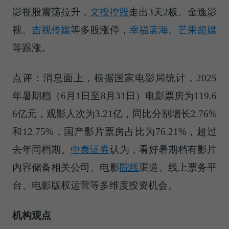
影视股震荡拉升，
文投控股
走出3天2板、金逸影
视、
吉视传媒
等多股涨停，
幸福蓝海
、
芒果超媒
等跟涨。
点评：消息面上，根据国家电影局统计，2025
年暑期档（6月1日至8月31日）电影票房为119.6
6亿元，观影人次为3.21亿，同比分别增长2.76%
和12.75%，国产影片票房占比为76.21%，超过
去年同档期。
中泰证券
认为，看好暑期档有影片
内容储备相关公司、电影
院线
渠道、线上票务平
台、电影版权运营等多维度投资机会。
机构观点