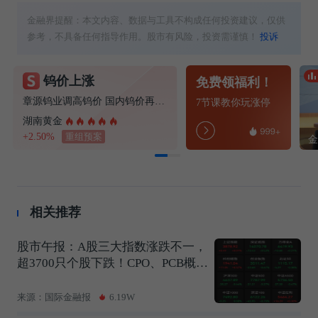
金融界提醒：本文内容、数据与工具不构成任何投资建议，仅供
参考，不具备任何指导作用。股市有风险，投资需谨慎！
投诉
钨价上涨
免费领福利！
章源钨业调高钨价 国内钨价再现涨价迹象
7节课教你玩涨停
湖南黄金
+2.50%
重组预案
相关推荐
股市午报：A股三大指数涨跌不一，
超3700只个股下跌！CPO、PCB概念
逆势走强
来源：国际金融报
6.19W