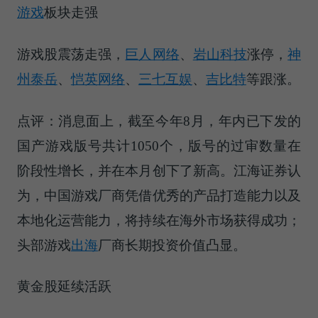
游戏
板块走强
游戏股震荡走强，
巨人网络
、
岩山科技
涨停，
神
州泰岳
、
恺英网络
、
三七互娱
、
吉比特
等跟涨。
点评：消息面上，截至今年8月，年内已下发的
国产游戏版号共计1050个，版号的过审数量在
阶段性增长，并在本月创下了新高。江海证券认
为，中国游戏厂商凭借优秀的产品打造能力以及
本地化运营能力，将持续在海外市场获得成功；
头部游戏
出海
厂商长期投资价值凸显。
黄金股延续活跃