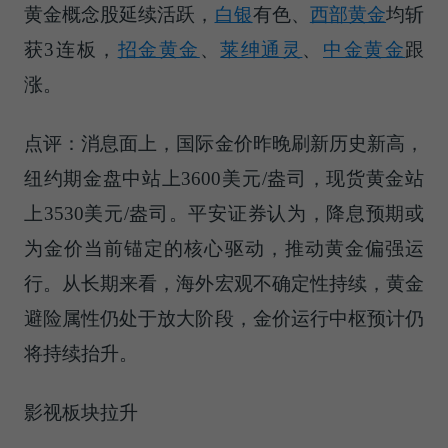
黄金概念股延续活跃，
白银
有色、
西部黄金
均斩
获3连板，
招金黄金
、
莱绅通灵
、
中金黄金
跟
涨。
点评：消息面上，国际金价昨晚刷新历史新高，
纽约期金盘中站上3600美元/盎司，现货黄金站
上3530美元/盎司。平安证券认为，降息预期或
为金价当前锚定的核心驱动，推动黄金偏强运
行。从长期来看，海外宏观不确定性持续，黄金
避险属性仍处于放大阶段，金价运行中枢预计仍
将持续抬升。
影视板块拉升