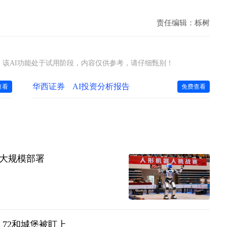
责任编辑：栎树
该AI功能处于试用阶段，内容仅供参考，请仔细甄别！
华西证券
AI投资分析报告
查看
免费查看
现大规模部署
 72和城堡被盯上