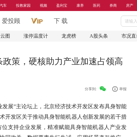
汽车
投教家园
视频
盈利宝
康养
医药
券商
房产
爱投顾
下 载
盘云图
涨停温度计
龙虎榜
A股头条
市况直
条政策，硬核助力产业加速占领高
分享到:
举报
“产业发展”主论坛上，北京经济技术开发区发布具身智能
术开发区关于推动具身智能机器人创新发展的若干措
方位支持企业发展，精准赋能具身智能机器人产业发