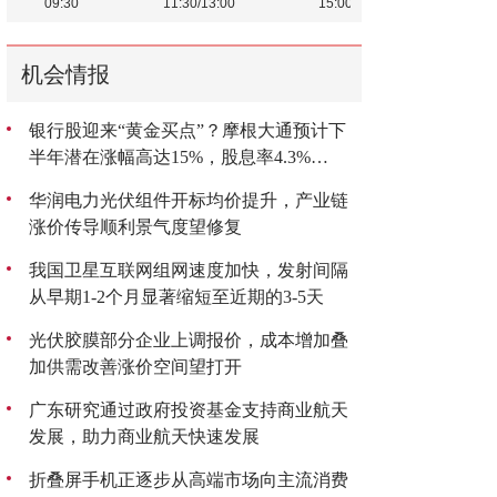
机会情报
银行股迎来“黄金买点”？摩根大通预计下
半年潜在涨幅高达15%，股息率4.3%
成“香饽饽”
华润电力光伏组件开标均价提升，产业链
涨价传导顺利景气度望修复
我国卫星互联网组网速度加快，发射间隔
从早期1-2个月显著缩短至近期的3-5天
光伏胶膜部分企业上调报价，成本增加叠
加供需改善涨价空间望打开
广东研究通过政府投资基金支持商业航天
发展，助力商业航天快速发展
折叠屏手机正逐步从高端市场向主流消费