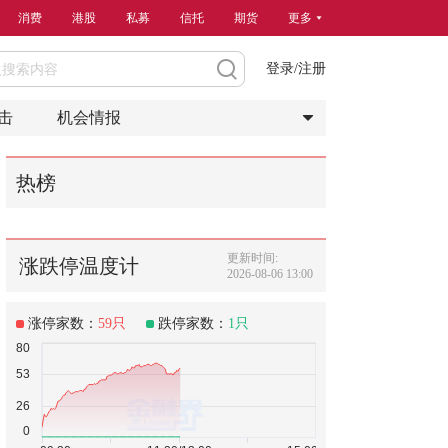
消费
港股
私募
信托
期货
更多
登录/注册
击
机会情报
热榜
更新时间:
涨跌停温度计
2026-08-06 13:00
涨停家数：
59
只
跌停家数：
1
只