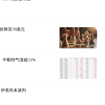
价降至70港元
中船特气涨超11%
 伊美尚未谈判