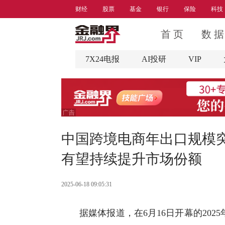
财经
股票
基金
银行
保险
科技
首 页
数 据
7X24电报
AI投研
VIP
中国跨境电商年出口规模
有望持续提升市场份额
2025-06-18 09:05:31
据媒体报道，在6月16日开幕的20