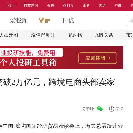
汽车
投教家园
视频
盈利宝
康养
医药
券商
爱投顾
下 载
大盘云图
涨停温度计
龙虎榜
A股头条
市
突破2万亿元，跨境电商头部卖家
分享到:
举报
25年中国·廊坊国际经济贸易洽谈会上，海关总署统计分