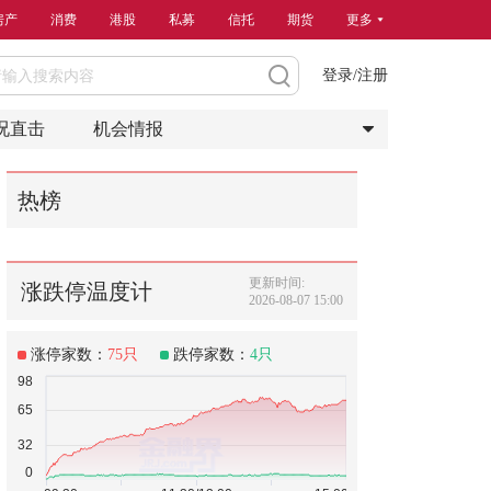
房产
消费
港股
私募
信托
期货
更多
登录/注册
况直击
机会情报
热榜
更新时间:
涨跌停温度计
2026-08-07 15:00
涨停家数：
75
只
跌停家数：
4
只