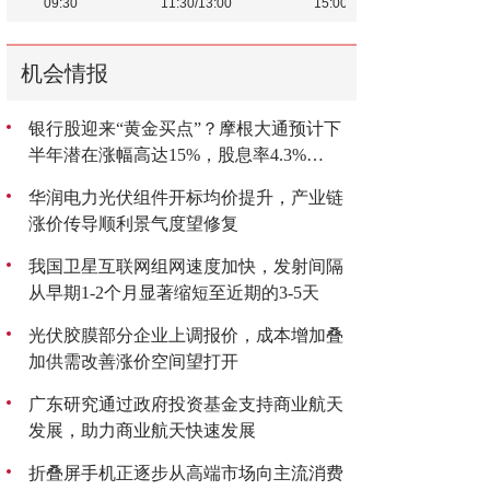
机会情报
银行股迎来“黄金买点”？摩根大通预计下
半年潜在涨幅高达15%，股息率4.3%
成“香饽饽”
华润电力光伏组件开标均价提升，产业链
涨价传导顺利景气度望修复
我国卫星互联网组网速度加快，发射间隔
从早期1-2个月显著缩短至近期的3-5天
光伏胶膜部分企业上调报价，成本增加叠
加供需改善涨价空间望打开
广东研究通过政府投资基金支持商业航天
发展，助力商业航天快速发展
折叠屏手机正逐步从高端市场向主流消费