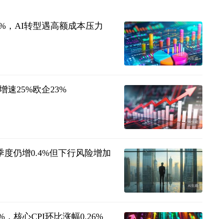
36%，AI转型遇高额成本压力
速25%欧企23%
季度仍增0.4%但下行风险增加
，核心CPI环比涨幅0.26%