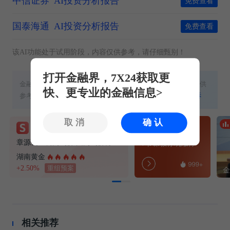
中信证券
AI投资分析报告
免费查看
国泰海通
AI投资分析报告
免费查看
该AI功能处于试用阶段，内容仅供参考，请仔细甄别！
打开金融界，7X24获取更
金融界提醒：本文内容、数据与工具不构成任何投资建议，仅供
快、更专业的金融信息>
参考，不具备任何指导作用。股市有风险，投资需谨慎！
投诉
取消
确认
钨价上涨
免费领福利！
章源钨业调高钨价 国内钨价再现涨价迹象
7节课教你玩涨停
湖南黄金
+2.50%
重组预案
相关推荐