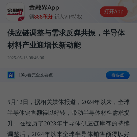
供应链调整与需求反弹共振，半导体
材料产业迎增长新动能
2025-05-13 08:46:06
10秒看完全文要点
看要点
5月12日，据相关媒体报道，2024年以来，全球
半导体销售额得以好转，带动半导体材料需求提
升。在经历了2023年半导体供应链库存的持续
调整后，2024年以来全球半导体销售额得以好