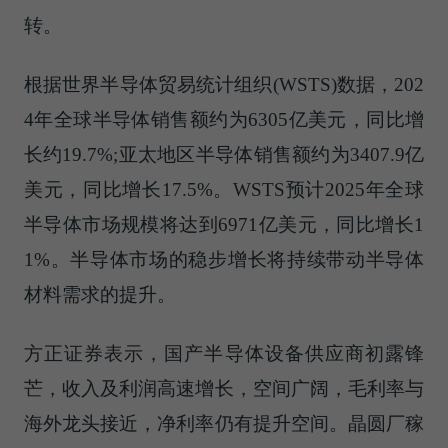
转。
根据世界半导体贸易统计组织(WSTS)数据，202
4年全球半导体销售额约为6305亿美元，同比增
长约19.7%;亚太地区半导体销售额约为3407.9亿
美元，同比增长17.5%。WSTS预计2025年全球
半导体市场规模将达到6971亿美元，同比增长1
1%。半导体市场的稳步增长将持续带动半导体
材料需求的提升。
方正证券表示，国产半导体设备供应商初露锋
芒，收入及利润高速增长，空间广阔，毛利率与
海外龙头接近，净利率仍有提升空间。晶圆厂稼