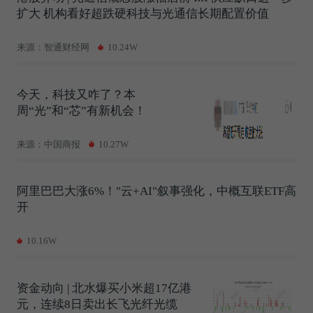
扩大 机构看好超跌硬科技与光通信长期配置价值
来源：智通财经网
10.24W
今天，科技又咋了？本
周“光”和“芯”有新机会！
来源：中国商报
10.27W
阿里巴巴大涨6%！"云+AI"叙事强化，中概互联ETF高
开
10.16W
资金动向 | 北水爆买小米超17亿港
元，连续8日卖出长飞光纤光缆