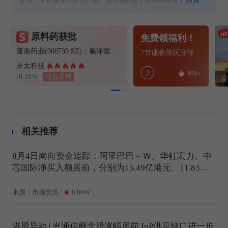
参考，不具备任何指导作用。股市有风险，投资需谨慎！
投诉
原料药获批
免费领福利！
普洛药业(000739.SZ)：氟泽雷塞获得化学原料药上市申请批准通知书
7节课教你玩涨停
永太科技
-0.31%
陆股通增
相关推荐
8月4日南向资金追踪：阿里巴巴－Ｗ、华虹宏力、中
芯国际净买入额居前，分别为15.49亿港元、11.83亿
港元、10.62亿港元
来源：市场资讯
8.80W
港股异动 | 光通信概念股涨幅居前 InP供应缺口进一步