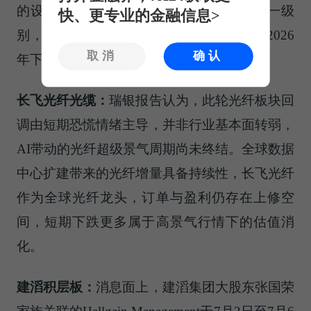
的设计语言，与理想L9、问界M9处于同一级
快、更专业的金融信息>
别，将主打大空间多人出行市场，这也是2026
取消
确认
年下半年最重要的SUV产品之一。
长飞光纤光缆：
瑞银报告认为，此轮光纤板块回
调由短期恐慌情绪主导，并非行业基本面转弱，
AI带动的光纤超级景气周期尚未终结。全球数据
中心扩建带来的光纤增量具备持续性，长飞光纤
作为全球光纤龙头，订单与盈利仍存在上修空
间，短期下跌更多属于高景气行情下的估值消
化。
建滔积层板：
消息面上，建滔集团大股东张国荣