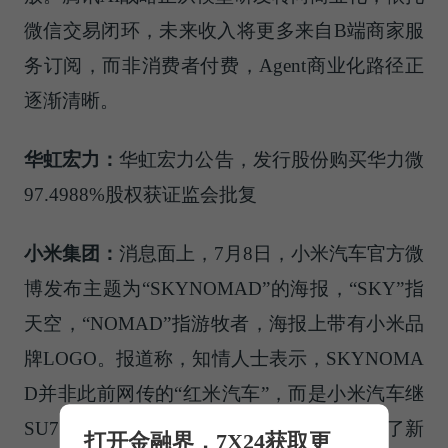
微信交易闭环，未来收入将更多来自B端商家服
务订阅，而非消费者付费，Agent商业化路径正
逐渐清晰。
华虹宏力：
华虹宏力公告，发行股份购买华力微
97.4988%股权获证监会批复
小米集团：
消息面上，7月8日，小米汽车官方微
博发布主题为“SKYNOMAD”的海报，“SKY”指
天空，“NOMAD”指游牧者，海报上带有小米品
牌LOGO。报道称，知情人士表示，SKYNOMA
D并非此前网传的“红米汽车”，而是小米汽车继
SU7、YU7后的新产品新型号，该系列采用了新
打开金融界，7X24获取更