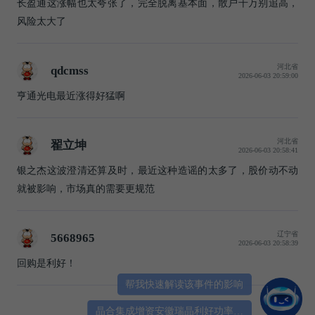
长盈通这涨幅也太夸张了，完全脱离基本面，散户千万别追高，
风险太大了
河北省
qdcmss
2026-06-03 20:59:00
亨通光电最近涨得好猛啊
河北省
翟立坤
2026-06-03 20:58:41
银之杰这波澄清还算及时，最近这种造谣的太多了，股价动不动
就被影响，市场真的需要更规范
辽宁省
5668965
2026-06-03 20:58:39
回购是利好！
帮我快速解读该事件的影响
晶合集成增资安徽瑞晶利好功率半导体？