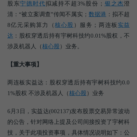
股东
宁德时代
拟减持不超3%股份；
银之杰
澄
清：“被立案调查”传闻不属实；
数据港
：拟不超
8亿元采购
算力（
核心股
）
服务；两连板
实益
达
：股权穿透后持有宇树科技约0.01%股权，不
涉及
机器人（
核心股
）
业务。
【重大事项】
两连板实益达：股权穿透后持有宇树科技约0.0
1%股权 不涉及
机器人（
核心股
）
业务
6月3日，实益达(002137)发布股票交易异常波动
的公告，针对网络上提及公司间接投资了宇树科
技，关于此项投资事项，具体情况说明如下：公