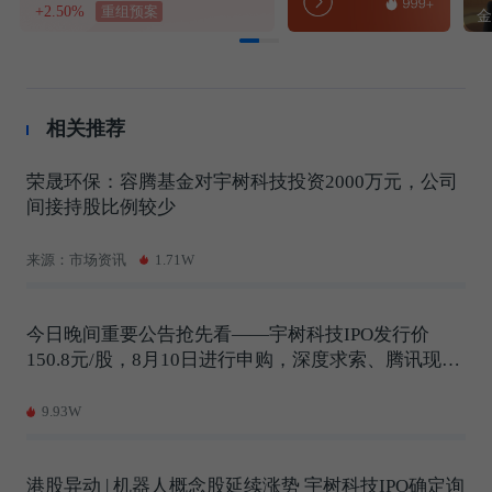
+2.50%
重组预案
相关推荐
荣晟环保：容腾基金对宇树科技投资2000万元，公司
间接持股比例较少
来源：市场资讯
1.71W
今日晚间重要公告抢先看——宇树科技IPO发行价
150.8元/股，8月10日进行申购，深度求索、腾讯现身
战略配售；4天3板通宇通讯澄清未与英伟达合作；10
连板爱丽家居提示或再度停牌核查
9.93W
港股异动 | 机器人概念股延续涨势 宇树科技IPO确定询