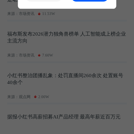
来源：市场资讯
11.53W
福布斯发布2026潜力独角兽榜单 人工智能成上榜企业
主流方向
来源：市场资讯
7.60W
小红书整治团播乱象：处罚直播间260余次 处置账号
40余个
来源：观点网
2.00W
据报小红书高薪招募AI产品经理 最高年薪近百万元