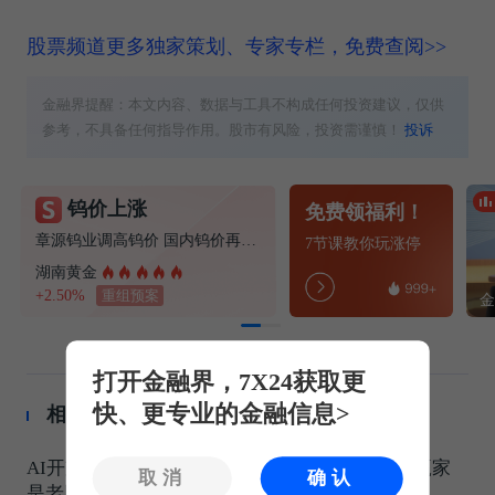
股票频道更多独家策划、专家专栏，免费查阅>>
金融界提醒：本文内容、数据与工具不构成任何投资建议，仅供
参考，不具备任何指导作用。股市有风险，投资需谨慎！
投诉
钨价上涨
免费领福利！
章源钨业调高钨价 国内钨价再现涨价迹象
7节课教你玩涨停
湖南黄金
+2.50%
重组预案
打开金融界，7X24获取更
快、更专业的金融信息>
相关推荐
AI开支超7000亿，OpenAI估值8520亿！新书称赢家
取消
确认
是老牌巨头