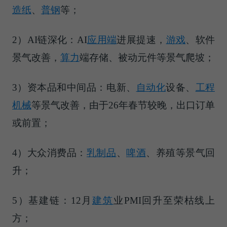
造纸
、
普钢
等；
2）AI链深化：AI
应用端
进展提速，
游戏
、软件
景气改善，
算力
端存储、被动元件等景气爬坡；
3）资本品和中间品：电新、
自动化
设备、
工程
机械
等景气改善，由于26年春节较晚，出口订单
或前置；
4）大众消费品：
乳制品
、
啤酒
、养殖等景气回
升；
5）基建链：12月
建筑
业PMI回升至荣枯线上
方；