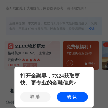
该AI功能处于试用阶段，内容仅供参考，请仔细甄别！
金融界提醒：本文内容、数据与工具不构成任何投资建议，仅供
参考，不具备任何指导作用。股市有风险，投资需谨慎！
投诉
MLCC镍粉研发
免费领福利！
格林美(002340.SZ)：主营业务暂未涉及MLCC用纳米级镍粉的制造
7节课教你玩涨停
云南锗业
+10.00%
QFII重仓
打开金融界，7X24获取更
快、更专业的金融信息>
相关推荐
取消
确认
华创证券：白酒Q2加速出清 大众品龙头稳健