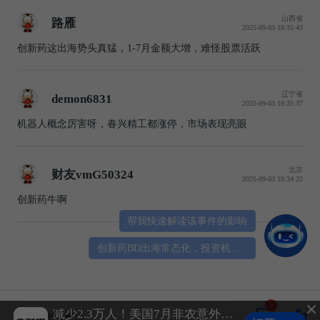
山西省
路雁
2025-09-03 18:35:43
创新药这出海势头真猛，1-7月金额大增，难怪股票活跃
辽宁省
demon6831
2025-09-03 18:35:37
机器人概念厉害呀，春兴精工都涨停，市场表现亮眼
北京
财友vmG50324
2025-09-03 18:34:22
创新药牛啊
帮我快速解读该事件的影响
创新药BD出海常态化，投资机会在哪？
5
减少2.3万人！美国7月非农意外爆冷，黄金大涨超50美元
金十速递：美国7月非农报告全
谈谈您的想法...