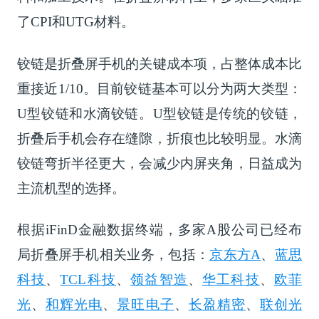
了CPI和UTG材料。
铰链是折叠屏手机的关键成本项，占整体成本比
重接近1/10。目前铰链基本可以分为两大类型：
U型铰链和水滴铰链。U型铰链是传统的铰链，
折叠后手机会存在缝隙，折痕也比较明显。水滴
铰链弯折半径更大，会减少内屏夹角，日益成为
主流机型的选择。
根据iFinD金融数据终端，多家A股公司已经布
局折叠屏手机相关业务，包括：
京东方A
、
蓝思
科技
、
TCL科技
、
领益智造
、
华工科技
、
欧菲
光
、
和辉光电
、
景旺电子
、
长盈精密
、
联创光