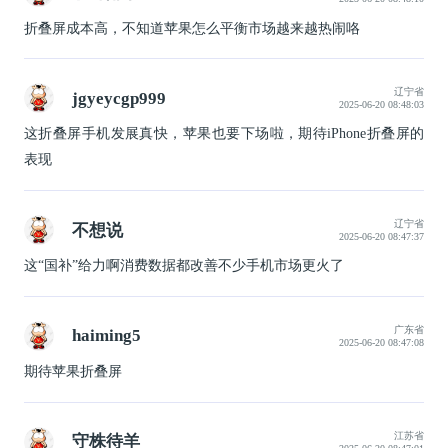
折叠屏成本高，不知道苹果怎么平衡市场越来越热闹咯
辽宁省
jgyeycgp999
2025-06-20 08:48:03
这折叠屏手机发展真快，苹果也要下场啦，期待iPhone折叠屏的
表现
辽宁省
不想说
2025-06-20 08:47:37
这“国补”给力啊消费数据都改善不少手机市场更火了
广东省
haiming5
2025-06-20 08:47:08
期待苹果折叠屏
江苏省
守株待羊