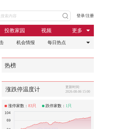
登录/注册
投教家园
视频
更多
击
机会情报
每日热点
热榜
更新时间:
涨跌停温度计
2026-08-06 15:00
涨停家数：
83
只
跌停家数：
1
只