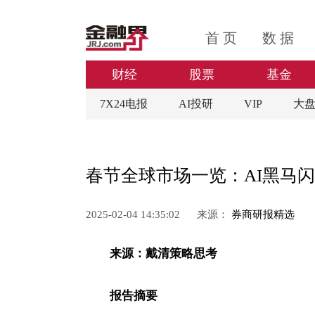
首 页
数 据
财经
股票
基金
7X24电报
AI投研
VIP
大
春节全球市场一览：AI黑马闪
2025-02-04 14:35:02
来源：
券商研报精选
来源：戴清策略思考
报告摘要