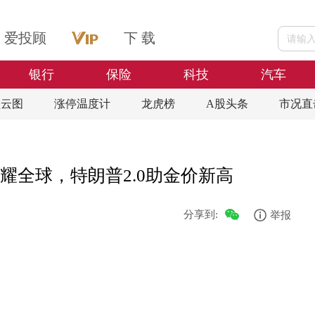
爱投顾
下 载
银行
保险
科技
汽车
盘云图
涨停温度计
龙虎榜
A股头条
市况直
耀全球，特朗普2.0助金价新高
分享到:
举报