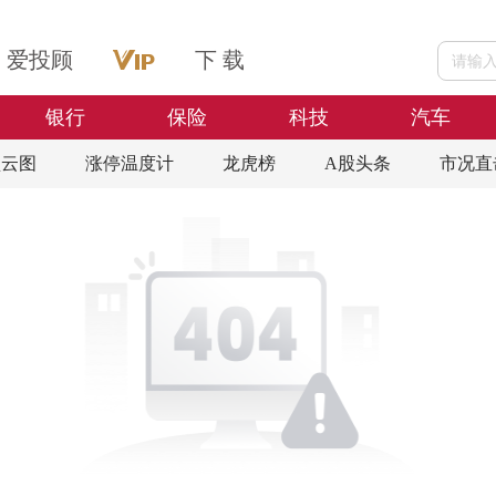
爱投顾
下 载
银行
保险
科技
汽车
盘云图
涨停温度计
龙虎榜
A股头条
市况直