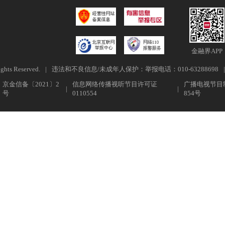
金融界APP
ghts Reserved.
|
违法和不良信息/未成年人保护：举报电话：010-63288698
|
京金信备〔2021〕2
信息网络传播视听节目许可证
广播电视节目
|
|
号
0110554
854号